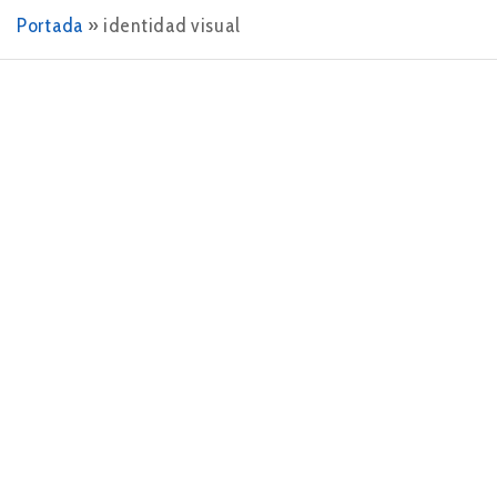
Portada
»
identidad visual
26 DE JUNIO DE 2024
El poder del rediseño de marca
En el vertiginoso mundo del marketing, la primera
impresión cuenta más que nunca. ¿Cómo se percibe tu
empresa a primera vista? ¿Tu marca comunica
eficazmente quién eres y qué representas?…
LEER MÁS