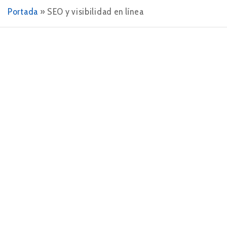
Portada
»
SEO y visibilidad en línea
28 DE AGOSTO DE 2024
5 razones indiscutibles para hacer SEO
En el competitivo mundo del marketing digital, el
SEO (Search Engine Optimization) se ha convertido
en una herramienta esencial para cualquier empresa
que busque destacar en línea. Si aún…
LEER MÁS