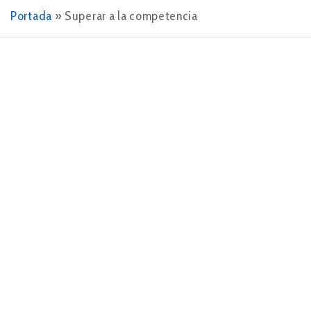
Portada
»
Superar a la competencia
26 DE FEBRERO DE 2025
Supera a tu competencia y lidera en el
sector con el Benchmarking
En el competitivo mundo empresarial actual, destacar
y liderar en el sector requiere más que ofrecer
productos o servicios de calidad. Es esencial
comprender y superar a la competencia. Una…
LEER MÁS