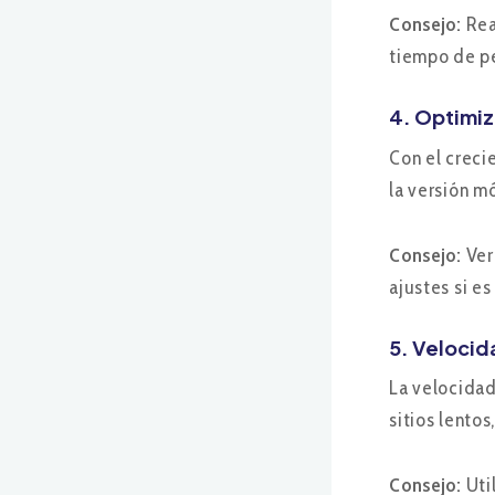
Consejo:
Real
tiempo de pe
4. Optimiz
Con el creci
la versión m
Consejo:
Ver
ajustes si es
5. Velocid
La velocidad
sitios lento
Consejo:
Uti