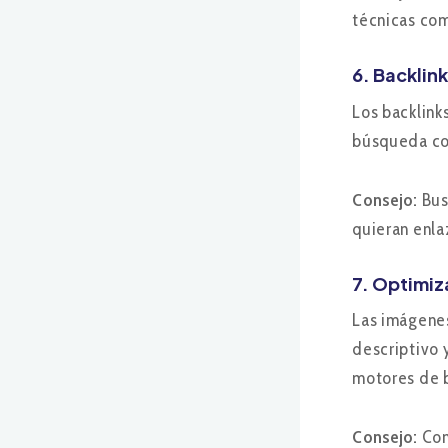
técnicas com
6. Backlin
Los backlink
búsqueda con
Consejo:
Bus
quieran enla
7. Optimi
Las imágenes
descriptivo 
motores de b
Consejo:
Com