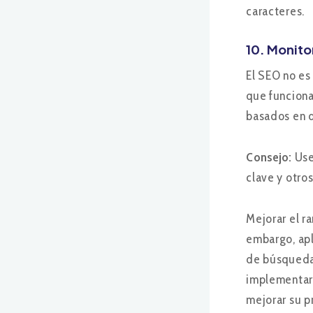
caracteres.
10. Monito
El SEO no es
que funciona
basados en 
Consejo:
Use
clave y otro
Mejorar el r
embargo, apl
de búsqueda,
implementar 
mejorar su p