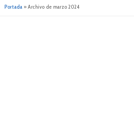
Portada
»
Archivo de marzo 2024
27 DE MARZO DE 2024
Descubre la estrategia del océano azul