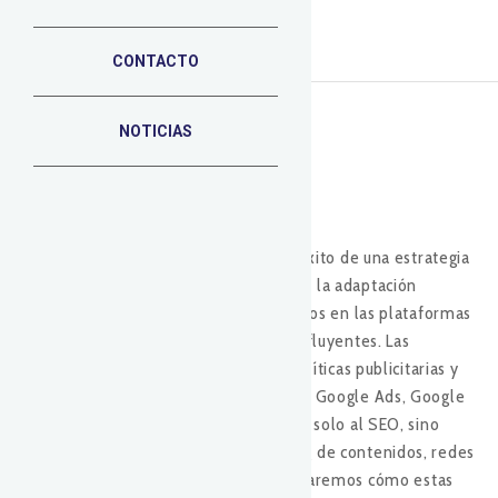
efecto en estrategias multicanal
CONTACTO
NOTICIAS
En el mundo del marketing digital, el éxito de una estrategia
multicanal depende en gran medida de la adaptación
constante a las actualizaciones y cambios en las plataformas
clave, siendo Google una de las más influyentes. Las
actualizaciones de su algoritmo, sus políticas publicitarias y
las mejoras en sus herramientas (como Google Ads, Google
Analytics o Search Console) afectan no solo al SEO, sino
también a campañas de PPC, marketing de contenidos, redes
sociales y más. En este artículo, exploraremos cómo estas