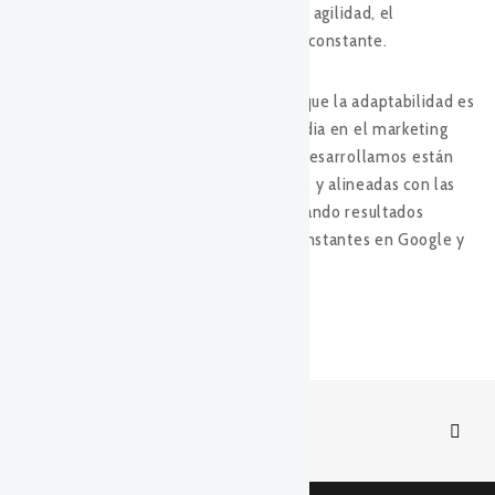
ventaja competitiva. La clave está en la agilidad, el
aprendizaje continuo y la optimización constante.
En
2d2 Marketing Total
, entendemos que la adaptabilidad es
esencial para mantenerse a la vanguardia en el marketing
digital. Las estrategias multicanal que desarrollamos están
diseñadas para ser flexibles, escalables y alineadas con las
mejores prácticas del mercado, asegurando resultados
consistentes a pesar de los cambios constantes en Google y
otras plataformas.
0