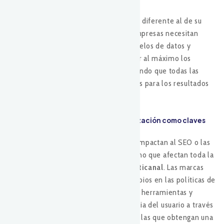
Sin embargo, GA4 requiere un enfoque diferente al de su
predecesor, Universal Analytics. Las empresas necesitan
aprender a interpretar sus nuevos modelos de datos y
adaptar sus estrategias para aprovechar al máximo los
informes y análisis predictivos, asegurando que todas las
campañas multicanal estén optimizadas para los resultados
deseados.
5. Conclusión: Adaptación y sincronización como claves
del éxito
Las actualizaciones de Google no solo impactan al SEO o las
campañas pagadas de forma aislada, sino que afectan toda la
sincronización de las estrategias multicanal
. Las marcas
que se adapten rápidamente a los cambios en las políticas de
Google, aprovechen las mejoras en sus herramientas y
mantengan la cohesión en la experiencia del usuario a través
de múltiples puntos de contacto, serán las que obtengan una