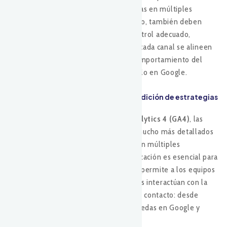
automatización para gestionar campañas en múltiples
canales sin perder eficacia. Sin embargo, también deben
equilibrar la automatización con un control adecuado,
asegurándose de que los mensajes en cada canal se alineen
correctamente con la intención y el comportamiento del
usuario en todas las plataformas, no solo en Google.
4. El rol de google analytics 4 en la medición de estrategias
multicanal
Con la implementación de
Google Analytics 4 (GA4)
, las
empresas han ganado acceso a datos mucho más detallados
sobre el comportamiento del usuario en múltiples
dispositivos y plataformas. Esta actualización es esencial para
cualquier estrategia multicanal, ya que permite a los equipos
de marketing rastrear cómo los usuarios interactúan con la
marca a través de diferentes puntos de contacto: desde
anuncios en redes sociales hasta búsquedas en Google y
conversiones en el sitio web.