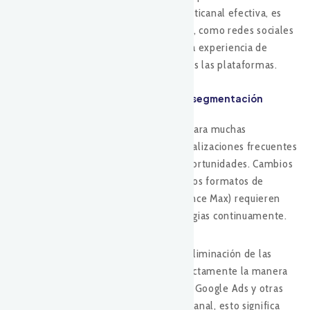
sus estrategias. Para una estrategia multicanal efectiva, es
crucial alinear el SEO con otros canales, como redes sociales
y campañas pagadas, asegurando que la experiencia de
usuario sea consistente y fluida en todas las plataformas.
2. Actualizaciones de google ads y la segmentación
multicanal
Google Ads es una herramienta clave para muchas
estrategias de marketing, pero sus actualizaciones frecuentes
también pueden generar desafíos y oportunidades. Cambios
en las políticas de segmentación o en los formatos de
anuncio (como las campañas Performance Max) requieren
que los anunciantes ajusten sus estrategias continuamente.
Un cambio reciente significativo es la eliminación de las
cookies de terceros
, lo que afecta directamente la manera
en que se segmentan las audiencias en Google Ads y otras
plataformas. Para una estrategia multicanal, esto significa