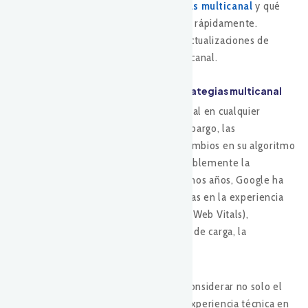
actualizaciones impactan las
estrategias multicanal
y qué
pueden hacer las marcas para ajustarse rápidamente.
Quédate con nosotros y descubre las actualizaciones de
google y su efecto en estrategias multicanal.
1. Impacto en el SEO y su rol en las estrategias multicanal
El SEO sigue siendo un pilar fundamental en cualquier
estrategia de marketing digital. Sin embargo, las
actualizaciones de Google, como los cambios en su algoritmo
de búsqueda, pueden afectar considerablemente la
visibilidad de los sitios web. En los últimos años, Google ha
implementado actualizaciones centradas en la experiencia
del usuario (como la actualización Core Web Vitals),
priorizando factores como la velocidad de carga, la
interactividad y la estabilidad visual.
Este enfoque obliga a las empresas a considerar no solo el
contenido relevante, sino también la experiencia técnica en