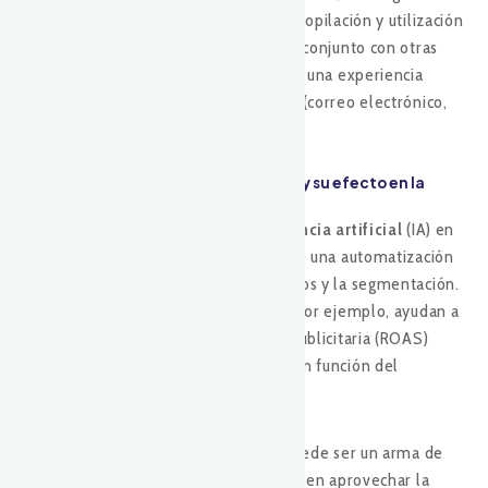
que las marcas deben trabajar en la recopilación y utilización
de
datos propios
(first-party data) en conjunto con otras
plataformas publicitarias, garantizando una experiencia
cohesionada en los diferentes canales (correo electrónico,
redes sociales, SMS, etc.).
3. Mejoras en la inteligencia artificial y su efecto en la
publicidad multicanal
Google ha mejorado el uso de
inteligencia artificial
(IA) en
su ecosistema publicitario, permitiendo una automatización
más avanzada en la creación de anuncios y la segmentación.
Las actualizaciones en Smart Bidding, por ejemplo, ayudan a
maximizar el retorno de la inversión publicitaria (ROAS)
ajustando las pujas automáticamente en función del
comportamiento del usuario.
Para una estrategia multicanal, esto puede ser un arma de
doble filo. Por un lado, las marcas pueden aprovechar la