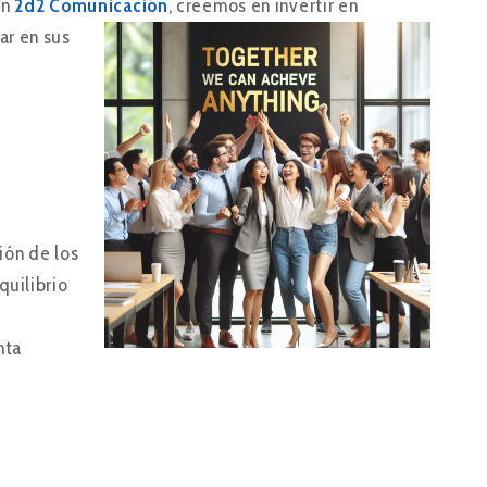
En
2d2 Comunicación
, creemos en invertir en
ar en sus
ión de los
quilibrio
nta