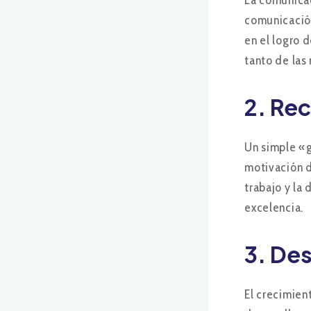
La comunicac
comunicación
en el logro 
tanto de las
2.
Rec
Un simple «g
motivación 
trabajo y la
excelencia.
3.
Des
El crecimien