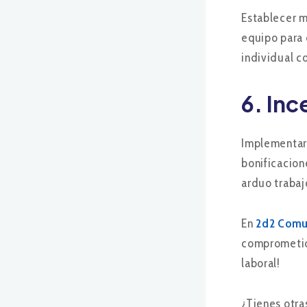
Establecer m
equipo para 
individual c
6.
Inc
Implementar 
bonificacion
arduo trabaj
En
2d2 Comu
comprometido
laboral!
¿Tienes otra