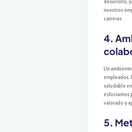
desarrollo, 
nuestros em
carreras.
4.
Amb
colab
Un ambiente 
empleados. F
saludable ent
esforzamos p
valorado y 
5.
Met