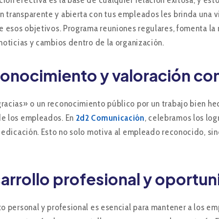
ión efectiva es la base de cualquier relación exitosa, y est
 transparente y abierta con tus empleados les brinda una vi
de esos objetivos. Programa reuniones regulares, fomenta la
 noticias y cambios dentro de la organización.
onocimiento y valoración co
racias» o un reconocimiento público por un trabajo bien hec
de los empleados. En
2d2 Comunicación
, celebramos los lo
 dedicación. Esto no solo motiva al empleado reconocido, sino
arrollo profesional y oportu
to personal y profesional es esencial para mantener a los