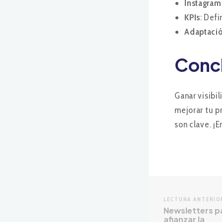
Instagram
KPIs
: Defi
Adaptació
Conc
Ganar visibi
mejorar tu p
son clave. ¡
LECTURA ANTERIO
Newsletters p
afianzar la