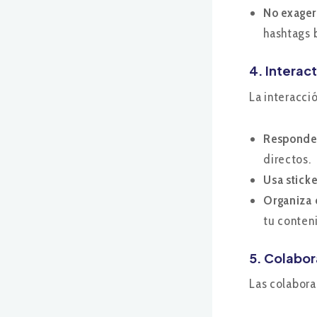
No exager
hashtags 
4. Interac
La interacci
Responde 
directos.
Usa sticke
Organiza 
tu conten
5. Colabor
Las colabora