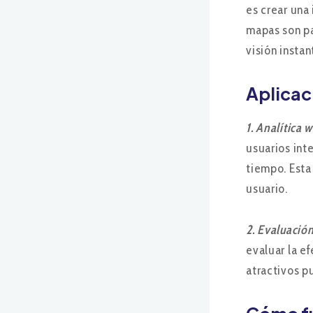
es crear una
mapas son pa
visión insta
Aplicac
1. Analítica 
usuarios int
tiempo. Esta
usuario.
2. Evaluació
evaluar la e
atractivos p