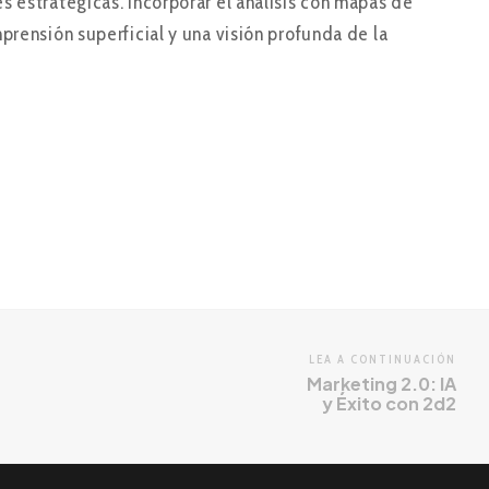
s estratégicas. Incorporar el análisis con mapas de
prensión superficial y una visión profunda de la
LEA A CONTINUACIÓN
Marketing 2.0: IA
y Éxito con 2d2