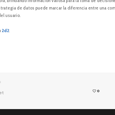
ra, brindando información valiosa para la toma de decisione
estrategia de datos puede marcar la diferencia entre una com
el usuario.
n
2d2
:
R
0
et