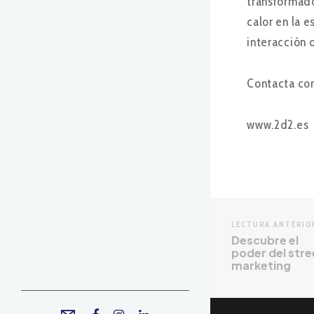
transformado
calor en la 
interacción d
Contacta co
www.2d2.es
LECTURA ANTERIO
Descubre el
poder del stre
marketing