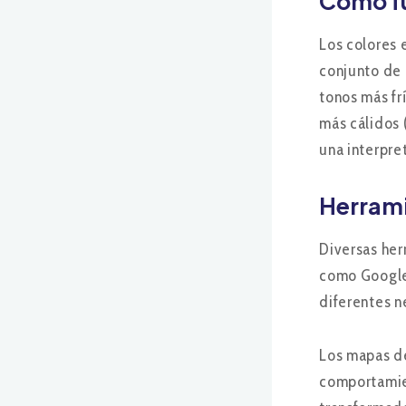
Cómo f
Los colores 
conjunto de 
tonos más fr
más cálidos 
una interpret
Herrami
Diversas her
como Google 
diferentes n
Los mapas de
comportamien