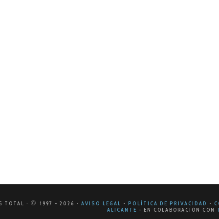
 2024
r del rediseño de marca
inoso mundo del marketing, la primera impresión cuenta más
arca comunica eficazmente quién eres y qué representas?…
©
G TOTAL ·
1997
- 2026
-
AVISO LEGAL
-
POLÍTICA DE PRIVACIDAD
-
C
ALICANTE
-
EN COLABORACIÓN CON
T