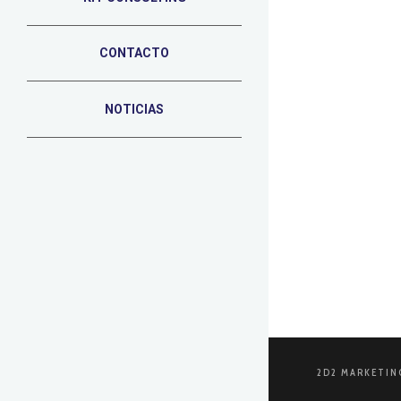
CONTACTO
26 DE JUNIO DE
El pode
NOTICIAS
En el vertig
vista? ¿Tu m
LEER MÁS
2D2 MARKETIN