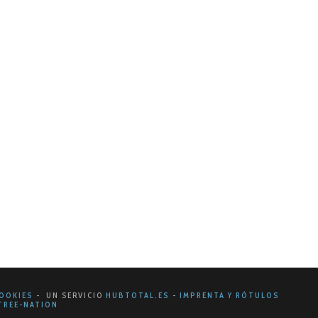
 que nunca. ¿Cómo se percibe tu empresa a primera
OOKIES
- UN SERVICIO
HUBTOTAL.ES
-
IMPRENTA Y RÓTULOS
REE-NATION