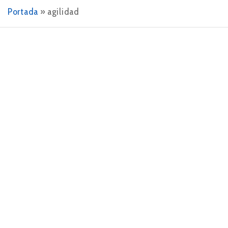
Portada
»
agilidad
4 DE DICIEMBRE DE 2023
La importancia de analizar la