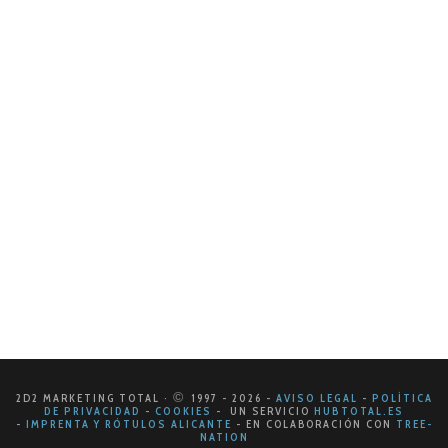
Sesgos cognitivos en tu estrategia de
marketing
En el vertiginoso mundo del marketing, entender
cómo funciona la mente del consumidor es crucial.
Los sesgos cognitivos, esos atajos mentales que todos
tomamos sin darnos cuenta, son una…
LEER MÁS
©
2D2 MARKETING TOTAL ·
1997
- 2026
-
AVISO LEGAL
-
POLÍTICA
DE PRIVACIDAD
-
COOKIES
- UN SERVICIO
HUBTOTAL.ES
-
IMPRENTA Y RÓTULOS ALICANTE
-
EN COLABORACIÓN CON
TREE-
NATION