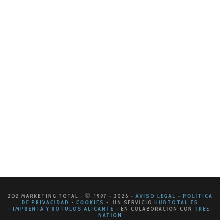
La importancia de una campaña de
marketing efectiva
En el dinámico mundo empresarial actual, donde la
competencia es intensa y las tendencias evolucionan
rápidamente, la clave para destacar y alcanzar el
éxito radica en una estrategia de…
LEER MÁS
©
2D2 MARKETING TOTAL ·
1997
- 2026
-
AVISO LEGAL
-
POLÍTICA
DE PRIVACIDAD
-
COOKIES
- UN SERVICIO
HUBTOTAL.ES
-
IMPRENTA Y RÓTULOS ALICANTE
-
EN COLABORACIÓN CON
TREE-
NATION