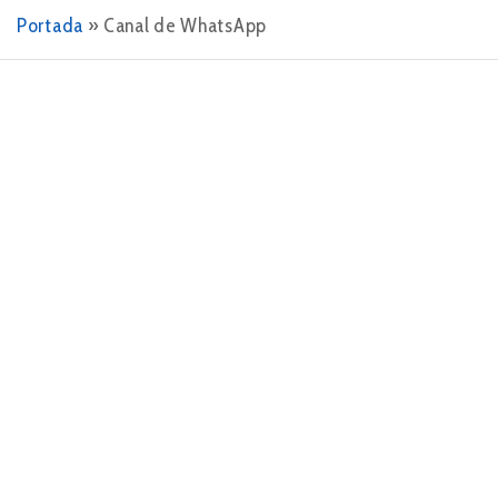
Portada
»
Canal de WhatsApp
27 DE ENERO DE 2025
Qué es un canal de WhatsApp y cómo
potenciar tu marketing
En el mundo actual, donde la comunicación rápida y
directa es clave, WhatsApp se ha consolidado como
una herramienta fundamental para conectar personas
y negocios. Uno de sus más recientes…
LEER MÁS