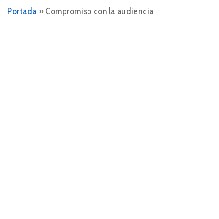
Portada
»
Compromiso con la audiencia
10 DE JUNIO DE 2024
Facebook para empresas: la
herramienta esencial de marketing
En el dinámico mundo del marketing digital,
Facebook se ha consolidado como una plataforma
esencial para empresas de todos los tamaños. Con
más de 2.800 millones de usuarios activos…
LEER MÁS