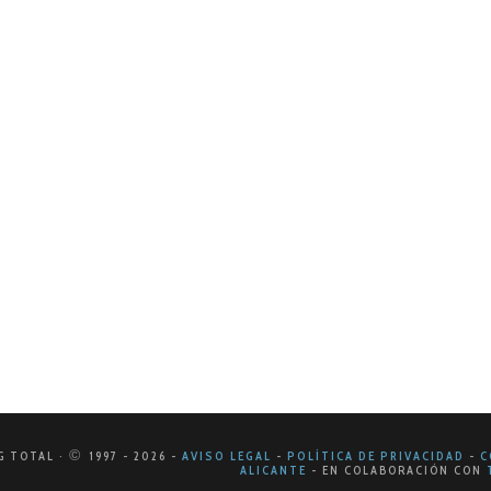
BRE DE 2024
mentar la visibilidad de tu marca
gital actual, las redes sociales se han convertido en una her
o se trata solo de tener presencia, sino de…
©
G TOTAL ·
1997
- 2026
-
AVISO LEGAL
-
POLÍTICA DE PRIVACIDAD
-
C
ALICANTE
-
EN COLABORACIÓN CON
T