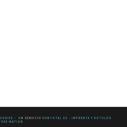
ramienta esencial para cualquier estrategia de
OOKIES
- UN SERVICIO
HUBTOTAL.ES
-
IMPRENTA Y RÓTULOS
REE-NATION