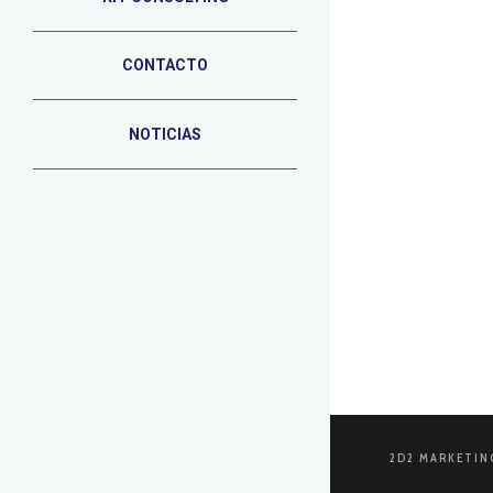
CONTACTO
16 DE SEPTIEM
Cómo au
NOTICIAS
En la era di
marketing. N
LEER MÁS
2D2 MARKETIN