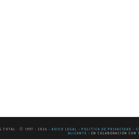
BRE DE 2008
 medios
efing al plan. Partiendo de un estudiado y no menos detallad
rientada a las empresas a desempeñar…
©
G TOTAL ·
1997
- 2026
-
AVISO LEGAL
-
POLÍTICA DE PRIVACIDAD
-
C
ALICANTE
-
EN COLABORACIÓN CON
T