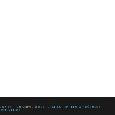
o Briefing con el cliente, 2d2 dedica gran parte de su
OOKIES
- UN SERVICIO
HUBTOTAL.ES
-
IMPRENTA Y RÓTULOS
REE-NATION