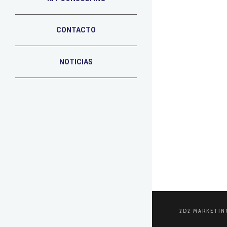
CONTACTO
10 DE SEPTIEM
Plan de
NOTICIAS
2D2: Del bri
actividad o
LEER MÁS
2D2 MARKETIN