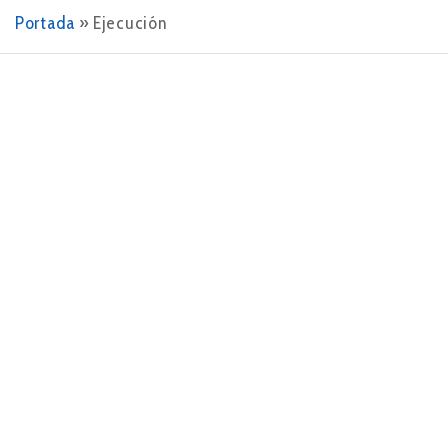
Portada
»
Ejecución
27 DE MARZO DE 2024
Descubre la estrategia del océano azul