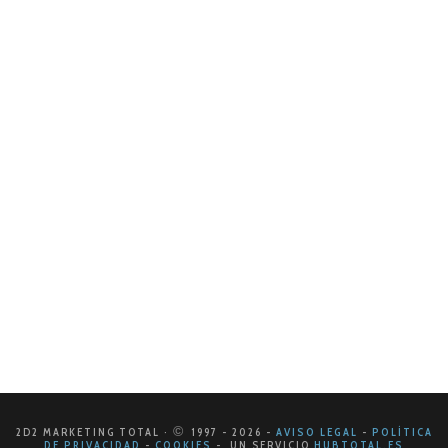
9 DE SEPTIEMBRE DE 2024
¡Optimiza tus ventas con el embudo
adecuado!
¿Sabías que tener un embudo de ventas bien
definido puede ser la clave para convertir leads en
clientes leales? En 2d2 Marketing Total te ayudamos a
descubrir los distintos…
LEER MÁS
©
2D2 MARKETING TOTAL ·
1997
- 2026
-
AVISO LEGAL
-
POLÍTICA
DE PRIVACIDAD
-
COOKIES
- UN SERVICIO
HUBTOTAL.ES