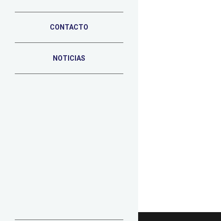
CONTACTO
3 DE SEPTIEMBRE DE 2015
Fotografía
NOTICIAS
2d2 Comunicación cubre ampliamente necesidades de
particulares, empresas o clientes que requieran de
fotografía profesional, de estudio o publicitaria para
cualquier motivo. Desde sesiones fotográficas
contando con todo tipo de…
LEER MÁS