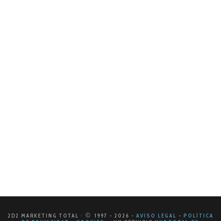
23 DE OCTUBRE DE 2024
Anuncios exitosos en Facebook
En el mundo del marketing digital, Facebook sigue
siendo una de las plataformas más poderosas para
conectar marcas con su público objetivo. Con más de
2.8 mil millones de…
LEER MÁS
©
2D2 MARKETING TOTAL ·
1997
- 2026
-
AVISO LEGAL
-
POLÍTICA