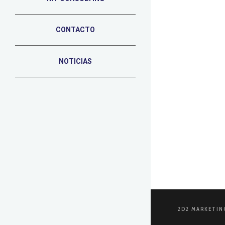
CONTACTO
3 DE OCTUBRE 
Marketi
NOTICIAS
A la hora de
técnicas don
LEER MÁS
2D2 MARKETIN