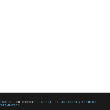
e Marketing 2d2 Comunicación puede recurrir a
OOKIES
- UN SERVICIO
HUBTOTAL.ES
-
IMPRENTA Y RÓTULOS
REE-NATION