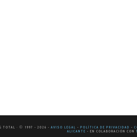
DE 2015
ng de guerrilla
 cumplir ampliamente los objetivos planteados en un Plan d
de predomina la energía, la creatividad y la fuerza. Lo…
©
G TOTAL ·
1997
- 2026
-
AVISO LEGAL
-
POLÍTICA DE PRIVACIDAD
-
C
ALICANTE
-
EN COLABORACIÓN CON
T