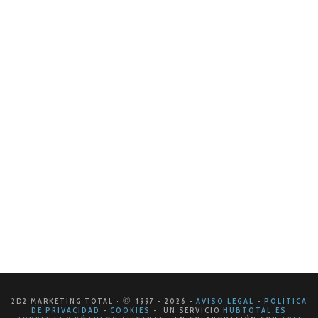
El poder del Kit Digital en tu estrategia
de marketing
En el cambiante paisaje del marketing digital, es
esencial mantenerse actualizado con las últimas
herramientas y estrategias para destacar en un
mercado competitivo. Una de las incorporaciones más
poderosas a…
LEER MÁS
©
2D2 MARKETING TOTAL ·
1997
- 2026
-
AVISO LEGAL
-
POLÍTICA
DE PRIVACIDAD
-
COOKIES
- UN SERVICIO
HUBTOTAL.ES