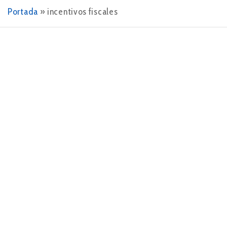
Portada
»
incentivos fiscales
8 DE ENERO DE 2024