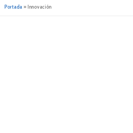
Portada
»
Innovación
27 DE MARZO DE 2024
Descubre la estrategia del océano azul