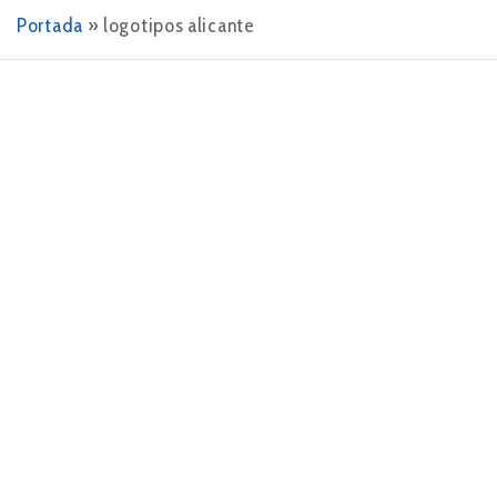
Portada
»
logotipos alicante
3 DE OCTUBRE DE 2015
Logotipos
La mejor manera de integrar creatividad, diseño e
identidad corporativa, se sintetiza en la elaboración
de logotipos, imagotipos e identidades adaptadas
correctamente a nuestros clientes. En un principio el
departamento…
LEER MÁS
3 DE OCTUBRE DE 2015