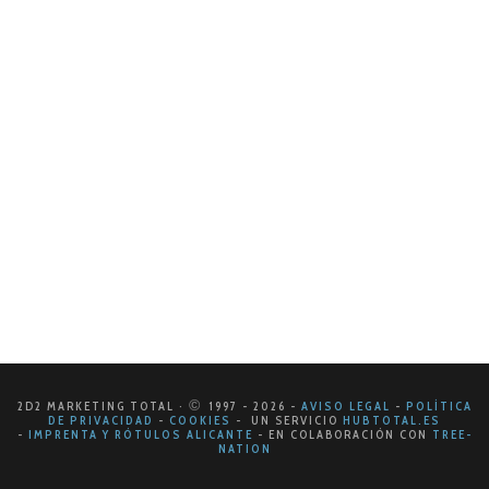
Identidad corporativa
En un mundo cada día más competitivo las empresas
necesitan diferenciarse de sus competidores
empleando múltiples vías. Uno de los métodos
básicos para este fin es el de la Identidad…
LEER MÁS
©
2D2 MARKETING TOTAL ·
1997
- 2026
-
AVISO LEGAL
-
POLÍTICA
DE PRIVACIDAD
-
COOKIES
- UN SERVICIO
HUBTOTAL.ES
-
IMPRENTA Y RÓTULOS ALICANTE
-
EN COLABORACIÓN CON
TREE-
NATION