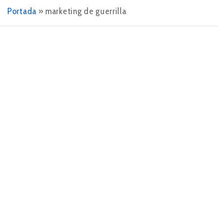
Portada
»
marketing de guerrilla
3 DE OCTUBRE DE 2015
Marketing de guerrilla
A la hora de cumplir ampliamente los objetivos
planteados en un Plan de Marketing 2d2 Comunicación
puede recurrir a técnicas donde predomina la energía,
la creatividad y la fuerza. Lo…
LEER MÁS