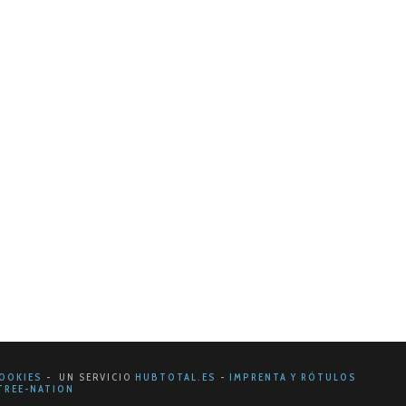
ncia se preocupan por estudiar, analizar y
o de la realidad…
OOKIES
- UN SERVICIO
HUBTOTAL.ES
-
IMPRENTA Y RÓTULOS
REE-NATION