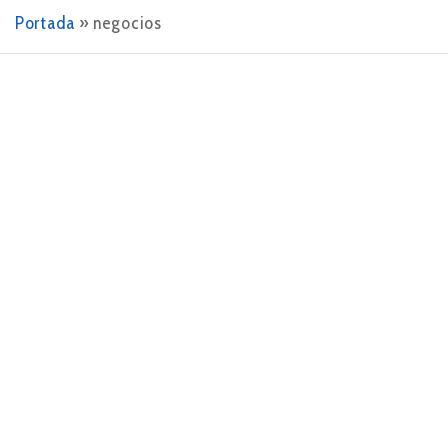
Portada
»
negocios
4 DE DICIEMBRE DE 2023
La importancia de analizar la