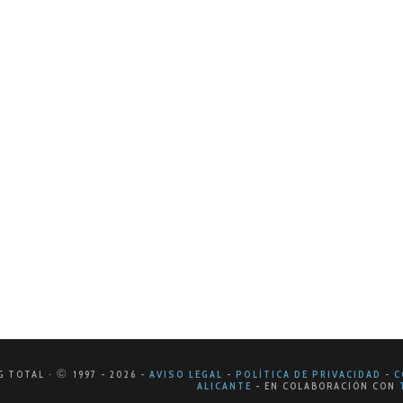
RE DE 2024
marketing: la evolución del marketin
inoso mundo del marketing, constantemente surgen nuevas t
los consumidores de manera más efectiva. Uno de los térm
©
G TOTAL ·
1997
- 2026
-
AVISO LEGAL
-
POLÍTICA DE PRIVACIDAD
-
C
ALICANTE
-
EN COLABORACIÓN CON
T