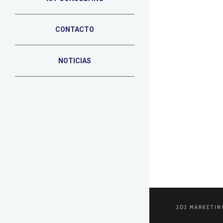
CONTACTO
2 DE SEPTIEMB
Growth 
NOTICIAS
En el vertig
atención de 
LEER MÁS
2D2 MARKETIN