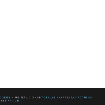
g digital
endencias y estrategias que buscan capturar la
inos que…
OOKIES
- UN SERVICIO
HUBTOTAL.ES
-
IMPRENTA Y RÓTULOS
REE-NATION