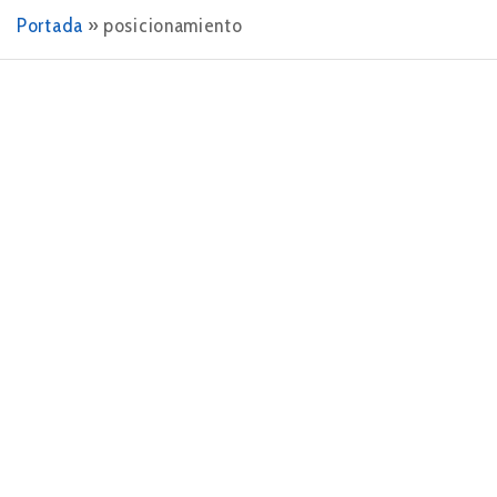
Portada
»
posicionamiento
4 DE DICIEMBRE DE 2023
La importancia de analizar la