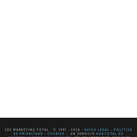
El poder del Kit Digital en tu estrategia
de marketing
En el cambiante paisaje del marketing digital, es
esencial mantenerse actualizado con las últimas
herramientas y estrategias para destacar en un
mercado competitivo. Una de las incorporaciones más
poderosas a…
LEER MÁS
©
2D2 MARKETING TOTAL ·
1997
- 2026
-
AVISO LEGAL
-
POLÍTICA
DE PRIVACIDAD
-
COOKIES
- UN SERVICIO
HUBTOTAL.ES