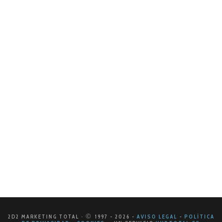
23 DE OCTUBRE DE 2024
Anuncios exitosos en Facebook
En el mundo del marketing digital, Facebook sigue
siendo una de las plataformas más poderosas para
conectar marcas con su público objetivo. Con más de
2.8 mil millones de…
LEER MÁS
©
2D2 MARKETING TOTAL ·
1997
- 2026
-
AVISO LEGAL
-
POLÍTICA