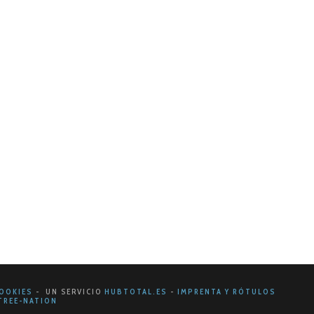
aciones públicas
s allá de las ruedas de prensa y los comunicados
 su presencia…
OOKIES
- UN SERVICIO
HUBTOTAL.ES
-
IMPRENTA Y RÓTULOS
REE-NATION