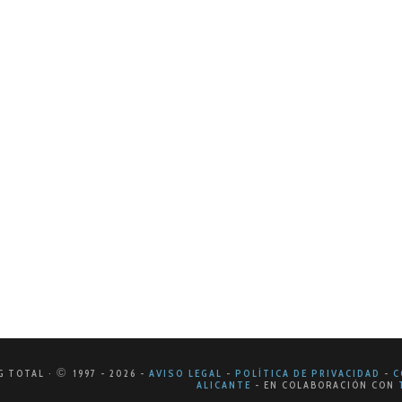
DE 2025
amientas clave para potenciar tus rel
digital actual, las relaciones públicas han evolucionado má
s. Las marcas necesitan monitorear su reputación, gestionar
©
G TOTAL ·
1997
- 2026
-
AVISO LEGAL
-
POLÍTICA DE PRIVACIDAD
-
C
ALICANTE
-
EN COLABORACIÓN CON
T