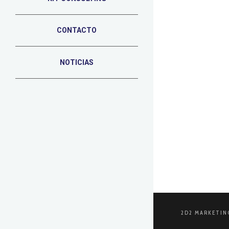
CONTACTO
5 DE FEBRERO 
15 herr
NOTICIAS
En el mundo 
tradicionale
LEER MÁS
2D2 MARKETIN