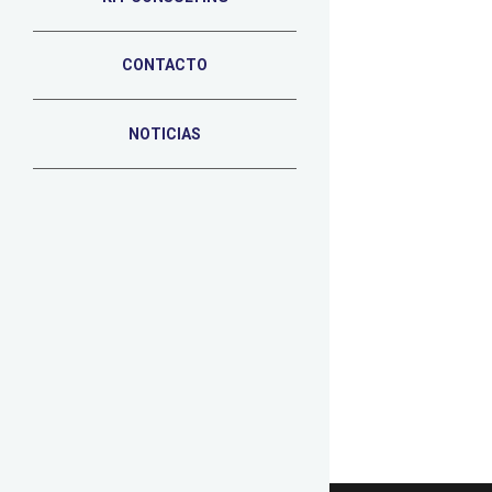
CONTACTO
NOTICIAS
18 DE DICIEMB
Marketi
Dentro del v
los últimos a
LEER MÁS