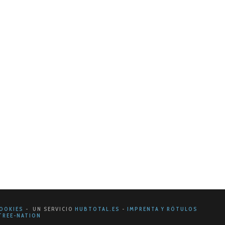
timizada?
mental para su éxito. No basta con simplemente tener
OOKIES
- UN SERVICIO
HUBTOTAL.ES
-
IMPRENTA Y RÓTULOS
REE-NATION