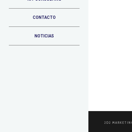
CONTACTO
26 DE AGOSTO 
¿Cómo y
NOTICIAS
En la era di
un sitio web
LEER MÁS
2D2 MARKETIN