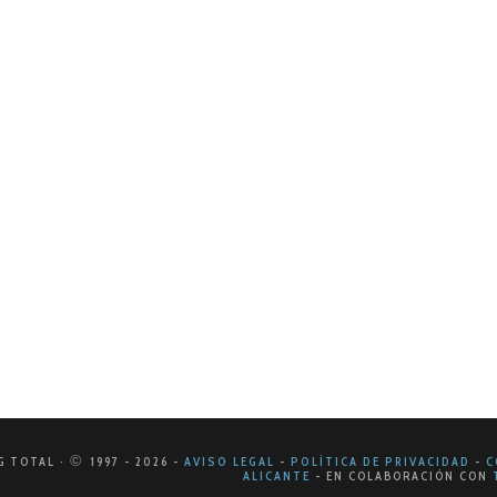
DE 2024
 por qué debemos tener una web op
gital actual, la presencia en línea de una empresa es funda
; es esencial que este…
©
G TOTAL ·
1997
- 2026
-
AVISO LEGAL
-
POLÍTICA DE PRIVACIDAD
-
C
ALICANTE
-
EN COLABORACIÓN CON
T