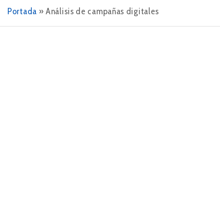
Portada
»
Análisis de campañas digitales
7 DE AGOSTO DE 2024
¿Qué hace una agencia digital por tu