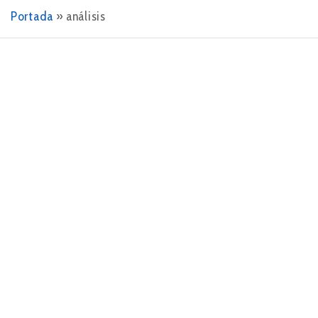
Portada
»
análisis
8 DE ENERO DE 2024