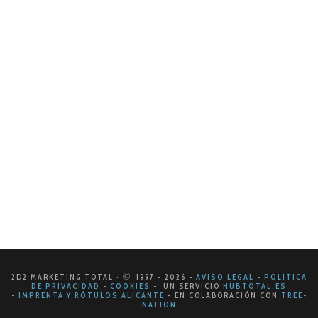
Los mapas de calor en el análisis de
datos
En el mundo del análisis de datos y la optimización
de la experiencia del usuario, hay herramientas
poderosas que nos permiten visualizar patrones y
comportamientos de manera intuitiva.…
LEER MÁS
©
2D2 MARKETING TOTAL ·
1997
- 2026
-
AVISO LEGAL
-
POLÍTICA
DE PRIVACIDAD
-
COOKIES
- UN SERVICIO
HUBTOTAL.ES
-
IMPRENTA Y RÓTULOS ALICANTE
-
EN COLABORACIÓN CON
TREE-
NATION