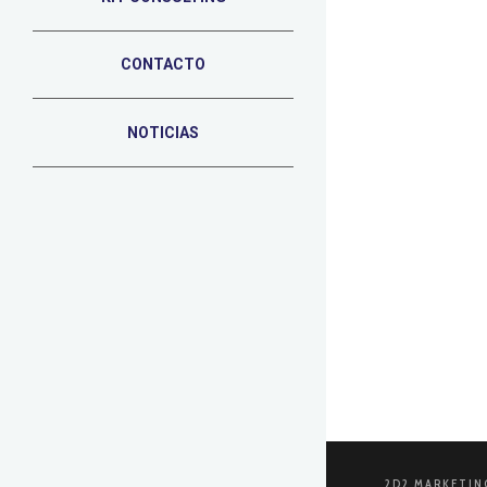
CONTACTO
3 DE OCTUBRE 
Desarro
NOTICIAS
En 2d2 estam
para grandes
interactivas
LEER MÁS
2D2 MARKETIN