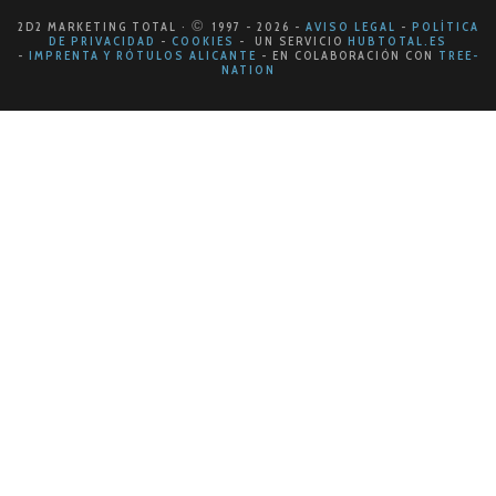
©
2D2 MARKETING TOTAL ·
1997
- 2026
-
AVISO LEGAL
-
POLÍTICA
DE PRIVACIDAD
-
COOKIES
- UN SERVICIO
HUBTOTAL.ES
-
IMPRENTA Y RÓTULOS ALICANTE
-
EN COLABORACIÓN CON
TREE-
NATION