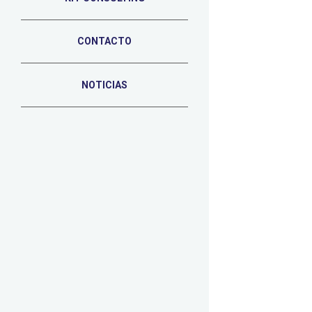
CONTACTO
NOTICIAS