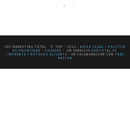
1
2
©
2D2 MARKETING TOTAL ·
1997
- 2026
-
AVISO LEGAL
-
POLÍTICA
DE PRIVACIDAD
-
COOKIES
- UN SERVICIO
HUBTOTAL.ES
-
IMPRENTA Y RÓTULOS ALICANTE
-
EN COLABORACIÓN CON
TREE-
NATION