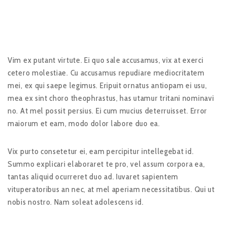
Vim ex putant virtute. Ei quo sale accusamus, vix at exerci
cetero molestiae. Cu accusamus repudiare mediocritatem
mei, ex qui saepe legimus. Eripuit ornatus antiopam ei usu,
mea ex sint choro theophrastus, has utamur tritani nominavi
no. At mel possit persius. Ei cum mucius deterruisset. Error
maiorum et eam, modo dolor labore duo ea.
Vix purto consetetur ei, eam percipitur intellegebat id.
Summo explicari elaboraret te pro, vel assum corpora ea,
tantas aliquid ocurreret duo ad. Iuvaret sapientem
vituperatoribus an nec, at mel aperiam necessitatibus. Qui ut
nobis nostro. Nam soleat adolescens id.